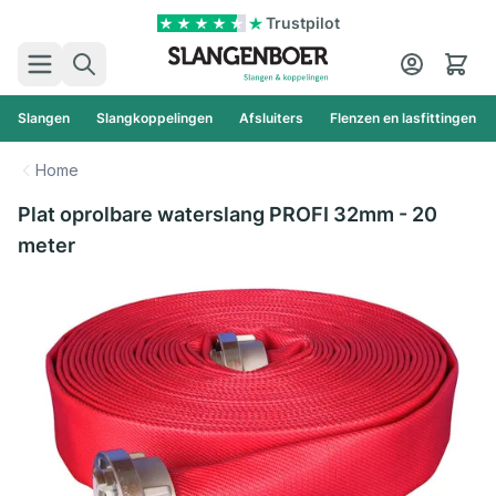
Ga naar de inhoud
Trustpilot
Zoek
Cart
Slangen
Slangkoppelingen
Afsluiters
Flenzen en lasfittingen
Home
Plat oprolbare waterslang PROFI 32mm - 20
meter