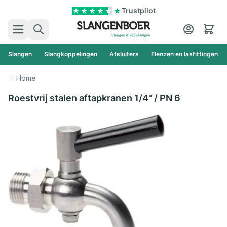
Ga naar de inhoud
Trustpilot
Zoek
Cart
Slangen
Slangkoppelingen
Afsluiters
Flenzen en lasfittingen
Home
Roestvrij stalen aftapkranen 1/4" / PN 6