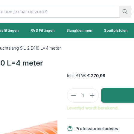
asfittingen
RVS Fittingen
Slangklemmen
Spuitpistolen
luchtslang SIL-2 D110 L=4 meter
10 L=4 meter
€ 270,98
Aantal
Levertijd wordt berekend...
Professioneel advies