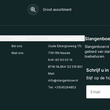
Groot assortiment
Contact
Bedrijfsgegevens
Slangenboer
Bel ons
Oude Eibergseweg 17c
Slangenboer.nl 
gebied van sla
Mail ons
7161 RN Neede
toebehoren.
KvK: 60 93 03 14
BTW: NL854 122 515 B01
Schrijf u i
Mail:
Blijf op de 
info@slangenboer.nl
Email
Tel: +31545294853