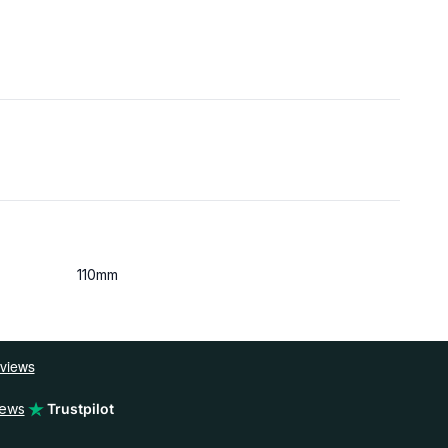
110mm
iews
Trustpilot