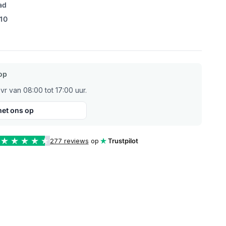
ad
/10
op
r van 08:00 tot 17:00 uur.
et ons op
277 reviews
op
Trustpilot