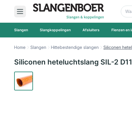
Ga naar de inhoud
Zoek
Slangen
Slangkoppelingen
Afsluiters
Flenzen en l
Home
Slangen
Hittebestendige slangen
Siliconen hete
Siliconen heteluchtslang SIL-2 D1