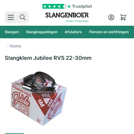
Ga naar de inhoud
Trustpilot
Zoek
Cart
Slangen
Slangkoppelingen
Afsluiters
Flenzen en lasfittingen
Home
Slangklem Jubilee RVS 22-30mm