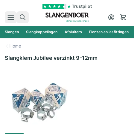
Ga naar de inhoud
Trustpilot
Zoek
Cart
Slangen
Slangkoppelingen
Afsluiters
Flenzen en lasfittingen
Home
Slangklem Jubilee verzinkt 9-12mm