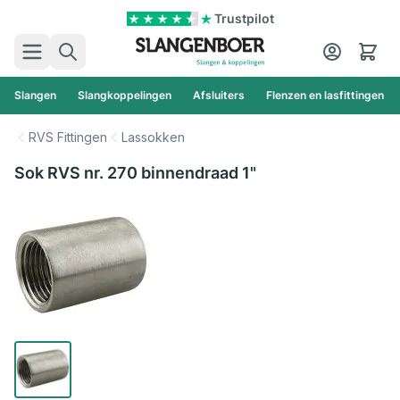
Ga naar de inhoud
Trustpilot
Zoek
Cart
Slangen
Slangkoppelingen
Afsluiters
Flenzen en lasfittingen
RVS Fittingen
Lassokken
Sok RVS nr. 270 binnendraad 1"