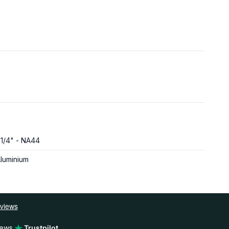
 1/4" - NA44
luminium
iews
Trustpilot