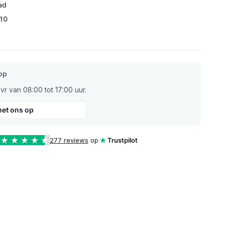
ad
/10
op
r van 08:00 tot 17:00 uur.
et ons op
277 reviews
op
Trustpilot