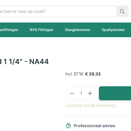
asfittingen
RVS Fittingen
Slangklemmen
Spuitpistolen
d 1 1/4" - NA44
€ 29,33
Aantal
Levertijd wordt berekend...
Professioneel advies