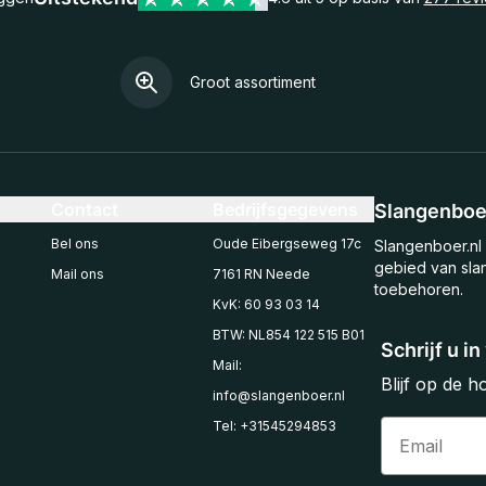
Groot assortiment
Contact
Bedrijfsgegevens
Slangenboer
Bel ons
Oude Eibergseweg 17c
Slangenboer.nl 
gebied van sla
Mail ons
7161 RN Neede
toebehoren.
KvK: 60 93 03 14
BTW: NL854 122 515 B01
Schrijf u i
Mail:
Blijf op de 
info@slangenboer.nl
Email
Tel: +31545294853