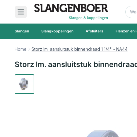
Ga naar de inhoud
Zoek
Slangen
Slangkoppelingen
Afsluiters
Flenzen en l
Home
Storz lm. aansluitstuk binnendraad 1 1/4" - NA44
Storz lm. aansluitstuk binnendraa