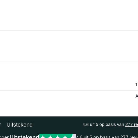
1
A
Uitstekend
eggen
4.6 uit 5 op basis van
277 rev