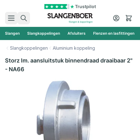
Ga naar de inhoud
Trustpilot
Zoek
Cart
Slangen
Slangkoppelingen
Afsluiters
Flenzen en lasfittingen
Slangkoppelingen
Aluminium koppeling
Storz lm. aansluitstuk binnendraad draaibaar 2"
- NA66