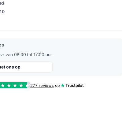
ad
/10
op
r van 08:00 tot 17:00 uur.
et ons op
277 reviews
op
Trustpilot