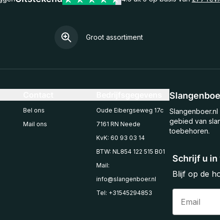
Groot assortiment
Contact
Bedrijfsgegevens
Slangenboer
Bel ons
Oude Eibergseweg 17c
Slangenboer.nl 
gebied van sla
Mail ons
7161 RN Neede
toebehoren.
KvK: 60 93 03 14
BTW: NL854 122 515 B01
Schrijf u i
Mail:
Blijf op de 
info@slangenboer.nl
Email
Tel: +31545294853