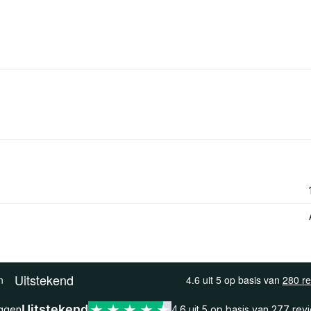
Uitstekend
eggen
4.6 uit 5 op basis van
277 rev