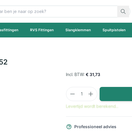
asfittingen
RVS Fittingen
Slangklemmen
Spuitpistolen
A52
€ 31,73
Aantal
Levertijd wordt berekend...
Professioneel advies