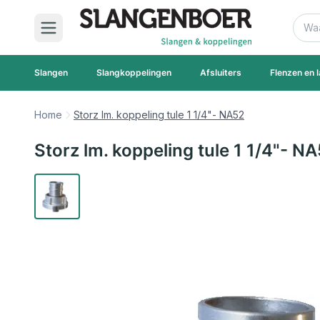
Ga naar de inhoud
Zoek
Slangen
Slangkoppelingen
Afsluiters
Flenzen en l
Home
Storz lm. koppeling tule 1 1/4"- NA52
Storz lm. koppeling tule 1 1/4"- N