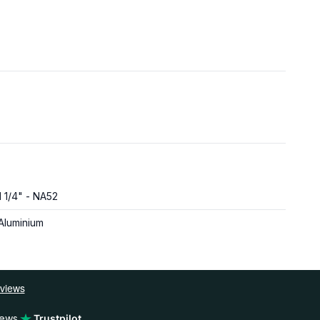
1 1/4" - NA52
Aluminium
iews
Trustpilot