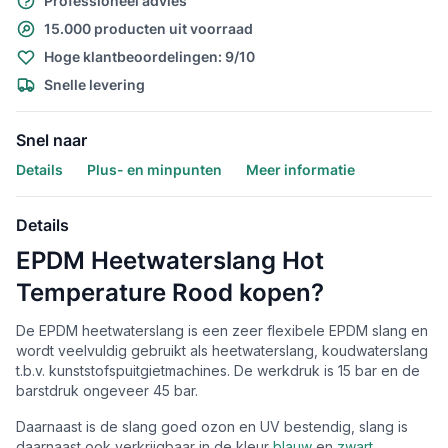
Professioneel advies
15.000 producten uit voorraad
Hoge klantbeoordelingen: 9/10
Snelle levering
Snel naar
Details
Plus- en minpunten
Meer informatie
Details
EPDM Heetwaterslang Hot
Temperature Rood kopen?
De EPDM heetwaterslang is een zeer flexibele EPDM slang en
wordt veelvuldig gebruikt als heetwaterslang, koudwaterslang
t.b.v. kunststofspuitgietmachines. De werkdruk is 15 bar en de
barstdruk ongeveer 45 bar.
Daarnaast is de slang goed ozon en UV bestendig, slang is
daarnaast ook verkrijgbaar in de kleur
blauw
en
zwart
.