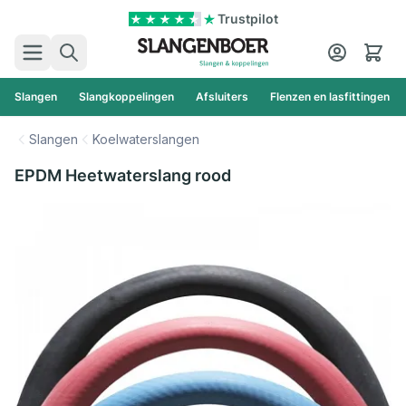
Ga naar de inhoud
Trustpilot
Zoek
Cart
Slangen
Slangkoppelingen
Afsluiters
Flenzen en lasfittingen
Slangen
Koelwaterslangen
EPDM Heetwaterslang rood