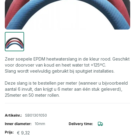
Zeer soepele EPDM heetwaterslang in de kleur rood. Geschikt
voor doorvoer van koud en heet water tot +125ºC.
Slang wordt veelvuldig gebruikt bij spuitgiet installaties.
Deze slang is te bestellen per meter (wanneer u bijvoorbeeld
aantal 6 invult, dan krijgt u 6 meter aan één stuk geleverd),
25meter en 50 meter rollen.
Gegroepeerde productitems
SB01301050
10mm
€ 9,32