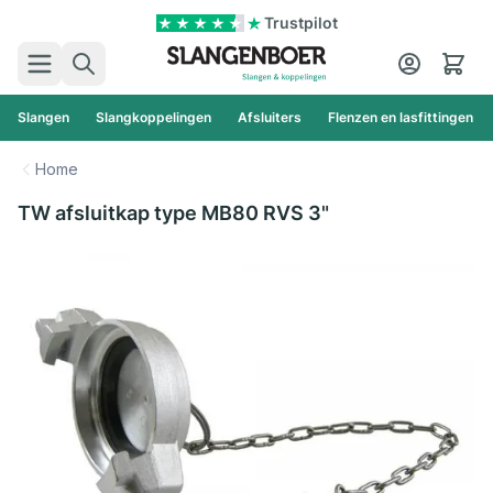
Ga naar de inhoud
Trustpilot
Zoek
Cart
Slangen
Slangkoppelingen
Afsluiters
Flenzen en lasfittingen
Home
TW afsluitkap type MB80 RVS 3"