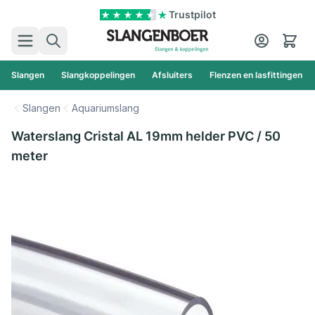
Ga naar de inhoud
Trustpilot
Zoek
Cart
Slangen
Slangkoppelingen
Afsluiters
Flenzen en lasfittingen
Slangen
Aquariumslang
Waterslang Cristal AL 19mm helder PVC / 50
meter