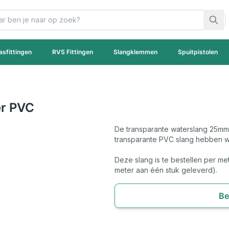
asfittingen
RVS Fittingen
Slangklemmen
Spuitpistolen
er PVC
De transparante waterslang 25mm 
transparante PVC slang hebben wi
Deze slang is te bestellen per met
meter aan één stuk geleverd).
Be