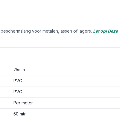
s beschermslang voor metalen, assen of lagers.
Let op! Deze
25mm
PVC
PVC
Per meter
50 mtr