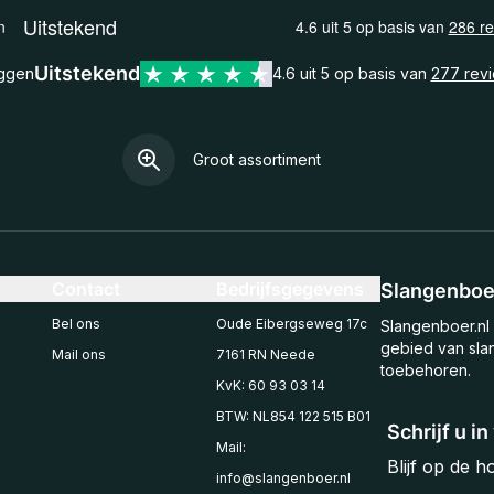
Uitstekend
eggen
4.6 uit 5 op basis van
277 rev
Groot assortiment
Contact
Bedrijfsgegevens
Slangenboer
Bel ons
Oude Eibergseweg 17c
Slangenboer.nl 
gebied van sla
Mail ons
7161 RN Neede
toebehoren.
KvK: 60 93 03 14
BTW: NL854 122 515 B01
Schrijf u i
Mail:
Blijf op de 
info@slangenboer.nl