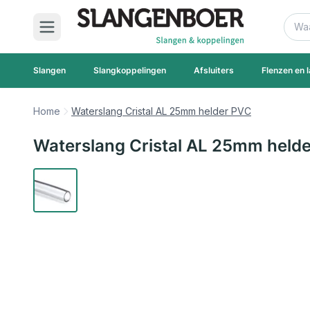
Ga naar de inhoud
Zoek
Slangen
Slangkoppelingen
Afsluiters
Flenzen en l
Home
Waterslang Cristal AL 25mm helder PVC
Waterslang Cristal AL 25mm held