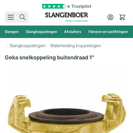
Ga naar de inhoud
Trustpilot
Zoek
Cart
Slangen
Slangkoppelingen
Afsluiters
Flenzen en lasfittingen
Slangkoppelingen
Waterleiding koppelingen
Geka snelkoppeling buitendraad 1"