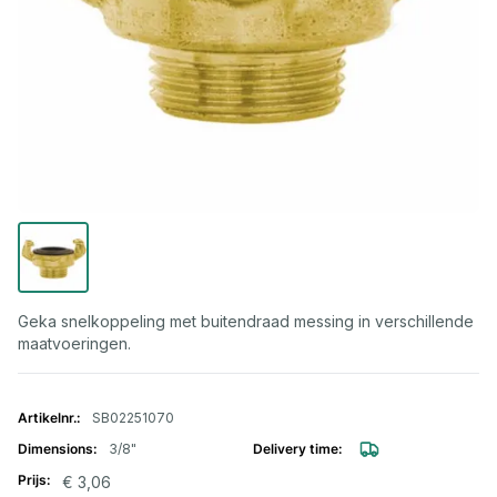
Geka snelkoppeling met buitendraad messing in verschillende
maatvoeringen.
Gegroepeerde productitems
SB02251070
3/8"
€ 3,06