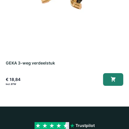
GEKA 3-weg verdeelstuk
G
€ 18,84
€
Trustpilot