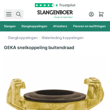
Ga naar de inhoud
Trustpilot
Zoek
Cart
Slangen
Slangkoppelingen
Afsluiters
Flenzen en lasfittingen
Slangkoppelingen
Waterleiding koppelingen
GEKA snelkoppeling buitendraad